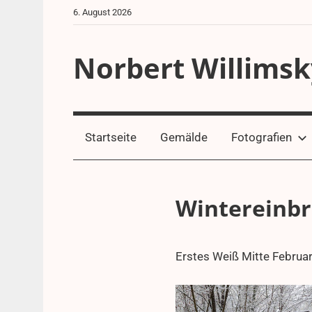
Zum
6. August 2026
Inhalt
springen
Norbert Willimsk
Startseite
Gemälde
Fotografien
Wintereinb
Erstes Weiß Mitte Februar
16.
aeffle63
Region
Februar
2025