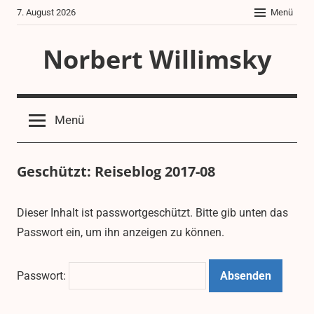
Zum
7. August 2026
Menü
Inhalt
springen
Norbert Willimsky
Menü
Geschützt: Reiseblog 2017-08
8.
aeffle63
Reiseblogs
Dieser Inhalt ist passwortgeschützt. Bitte gib unten das
September
Passwort ein, um ihn anzeigen zu können.
2021
Passwort: