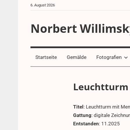
Zum
6. August 2026
Inhalt
springen
Norbert Willimsk
Startseite
Gemälde
Fotografien
Leuchtturm
Titel
: Leuchtturm mit Me
19.
aeffle63
Gemälde
Dezember
Gattung
: digitale Zeichnu
2025
Entstanden
: 11.2025